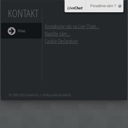
KONTAKT
Kontaktujte nás na Live Chate...
Viac
Napíšte nám...
Cookie Declaration
© 2009-2026 Gamanet a. s. Všetky práva vyhradené.