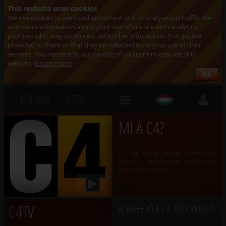
This website uses cookies
We use cookies to personalise content and to analyse our traffic. We
also share information about your use of our site with analytics
partners who may combine it with other information that you’ve
provided to them or that they’ve collected from your use of their
services. You consent to our cookies if you continue to use this
website. (
Learn more
)
OK
RÓLUNK
C4TV
MI A C4?
A C4 egy integrált biztonsági rendszer, amely
központi és többfelhasználós megoldást nyújt
objektumok biztosításához.
C4
TV
ELÉRHETŐ A C4 2021 VERZIÓ