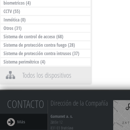
biometricos
(4)
CCTV
(55)
Inmótica
(0)
Otros
(31)
Sistema de control de acceso
(68)
Sistema de protección contra fuego
(28)
Sistema de protección contra intrusos
(37)
Sistema perimétrico
(4)
Todos los dispositivos
CONTACTO
Dirección de la Compañía
Gamanet a. s.
Más
Zátišie 12
831 03 Bratislava