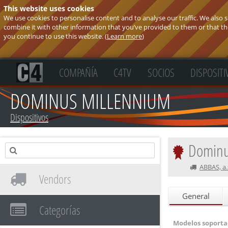
This website uses cookies
We use cookies to personalise content and to analyse our traffic. We also
combine it with other information that you’ve provided to them or that they
you continue to use this website. (
Learn more
)
COMPAÑÍA
C4TV
SOCIOS
DISPOSITI
DOMINUS MILLENNIUM
Dispositivos
Dominu
ABBAS, a.
Vendors
General
Categorías
Modelos soporta