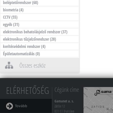
beléptetőrendszer
(68)
biometria
(4)
CCTV
(55)
egyéb
(31)
elektronikus behatolásjelző rendszer
(37)
elektronikus tűzjelzőrendszer
(28)
kerítésvédelmi rendszer
(4)
Épületautomatizálás
(0)
Összes eszköz
ELÉRHETŐSÉG
Cégünk címe
Gamanet a. s.
Tovább
Zátišie 12
831 03 Bratislava