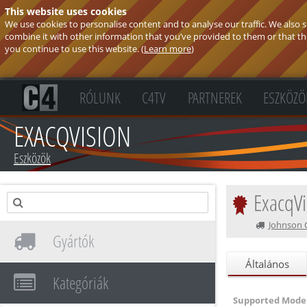
This website uses cookies
We use cookies to personalise content and to analyse our traffic. We also
combine it with other information that you’ve provided to them or that they
you continue to use this website. (
Learn more
)
RÓLUNK
C4TV
PARTNEREK
ESZKÖZÖ
EXACQVISION
Eszközök
ExacqVi
Johnson 
Gyártók
Általános
Kategóriák
Supported Model