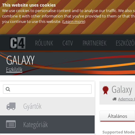
This website uses cookies
We use cookies to personalise content and to analyse our traffic. We also
combine it with other information that you’ve provided to them or that they
you continue to use this website. (
Learn more
)
RÓLUNK
C4TV
PARTNEREK
ESZKÖZÖ
GALAXY
Eszközök
Galaxy
Ademco CZ
Gyártók
Általános
Kategóriák
Supported Model