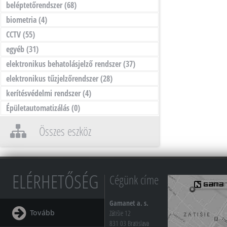
beléptetőrendszer
(68)
biometria
(4)
CCTV
(55)
egyéb
(31)
elektronikus behatolásjelző rendszer
(37)
elektronikus tűzjelzőrendszer
(28)
kerítésvédelmi rendszer
(4)
Épületautomatizálás
(0)
Összes eszköz
ELÉRHETŐSÉG
Cégünk címe
Gamanet a. s.
Tovább
Zátišie 12
831 03 Bratislava