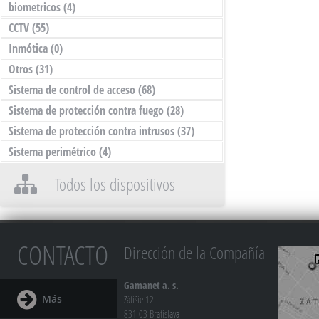
biometricos
(4)
CCTV
(55)
Inmótica
(0)
Otros
(31)
Sistema de control de acceso
(68)
Sistema de protección contra fuego
(28)
Sistema de protección contra intrusos
(37)
Sistema perimétrico
(4)
Todos los dispositivos
CONTACTO
Dirección de la Compañía
Gamanet a. s.
Más
Zátišie 12
831 03 Bratislava