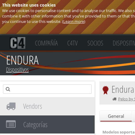
This website uses cookies
We use cookies to personalise content and to analyse our traffic. We also
combine it with other information that you’ve provided to them or that they
you continue to use this website. (
Learn more
)
COMPAÑÍA
C4TV
SOCIOS
DISPOSITI
ENDURA
Dispositivos
Endura
Pelco by 
Vendors
General
Categorías
Modelos soporta