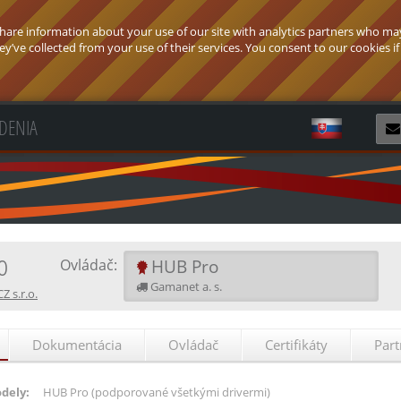
 share information about your use of our site with analytics partners who ma
’ve collected from your use of their services. You consent to our cookies if
ADENIA
Z
o
HUB Pro
Ovládač:
Gamanet a. s.
 s.r.o.
Dokumentácia
Ovládač
Certifikáty
Part
dely:
HUB Pro
(podporované všetkými drivermi)