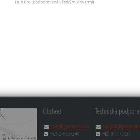
Hub Pro
(podporované všetkými drivermi)
Obchod
Technická podpora
sales@gamanet.com
support@gamanet.
+421-2-446 372 44
+421-911-140 031