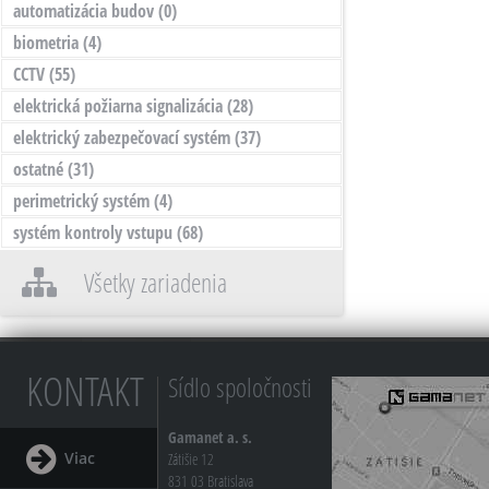
automatizácia budov
(0)
biometria
(4)
CCTV
(55)
elektrická požiarna signalizácia
(28)
elektrický zabezpečovací systém
(37)
ostatné
(31)
perimetrický systém
(4)
systém kontroly vstupu
(68)
Všetky zariadenia
KONTAKT
Sídlo spoločnosti
Gamanet a. s.
Viac
Zátišie 12
831 03 Bratislava