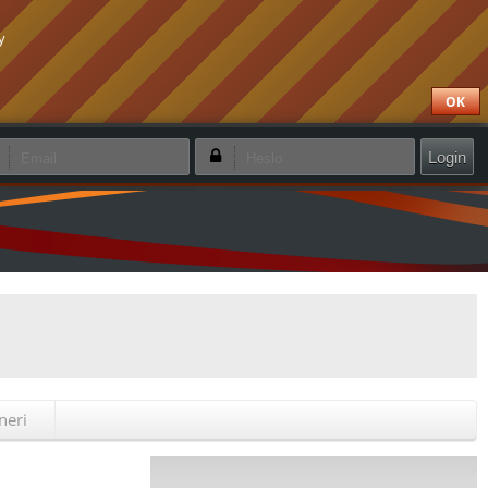
y
OK
apamätať si prihlásenie
Zabudol som heslo
Vytvoriť nový účet
neri