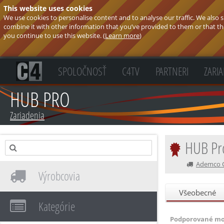
This website uses cookies
We use cookies to personalise content and to analyse our traffic. We also
combine it with other information that you’ve provided to them or that they
you continue to use this website. (
Learn more
)
SPOLOČNOSŤ
C4TV
PARTNERI
ZARI
HUB PRO
Zariadenia
HUB Pr
Ademco CZ
Výrobcovia
Všeobecné
Kategórie
Podporované mo