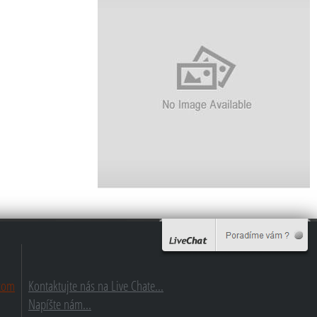
com
Kontaktujte nás na Live Chate...
Napíšte nám...