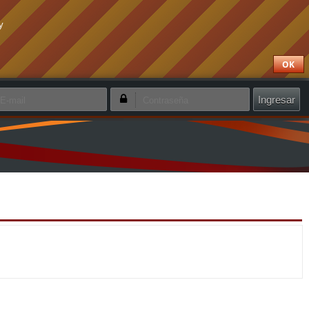
y
OK
ordar mi cuenta
¿Olvidó su contraseña?
Crear nueva cuenta