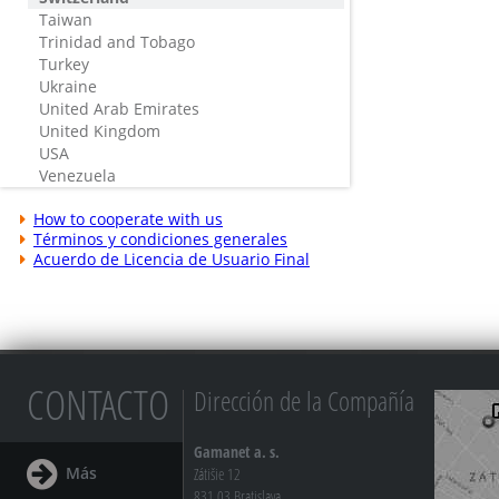
Taiwan
Trinidad and Tobago
Turkey
Ukraine
United Arab Emirates
United Kingdom
USA
Venezuela
How to cooperate with us
Términos y condiciones generales
Acuerdo de Licencia de Usuario Final
CONTACTO
Dirección de la Compañía
Gamanet a. s.
Más
Zátišie 12
831 03 Bratislava