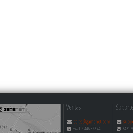
Ventas
Soporte
sales@gamanet.com
supp
+421-2-446 372 44
+421-9