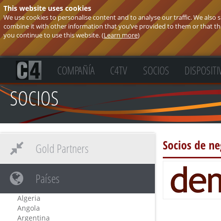
This website uses cookies
We use cookies to personalise content and to analyse our traffic. We also
combine it with other information that you’ve provided to them or that they
you continue to use this website. (
Learn more
)
COMPAÑÍA
C4TV
SOCIOS
DISPOSITI
SOCIOS
Socios de ne
Gold Partners
Países
Algeria
Angola
Argentina