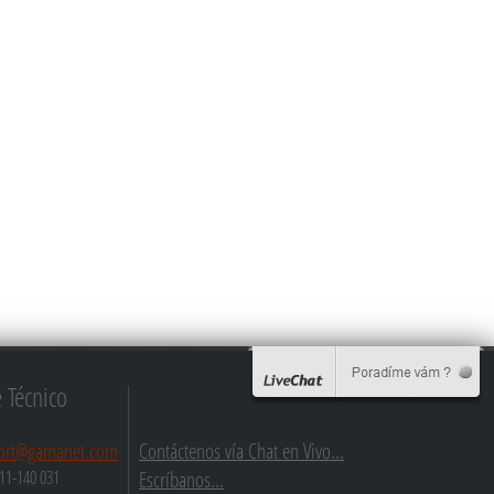
 Técnico
ort@gamanet.com
Contáctenos vía Chat en Vivo...
Escríbanos...
11-140 031