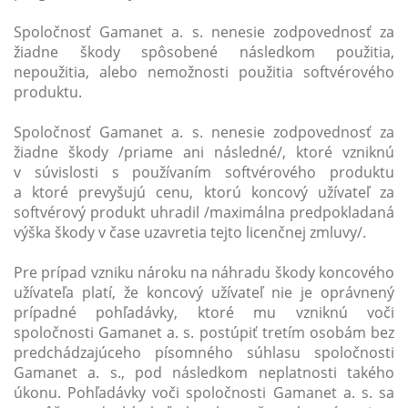
Spoločnosť Gamanet a. s. nenesie zodpovednosť za
žiadne škody spôsobené následkom použitia,
nepoužitia, alebo nemožnosti použitia softvérového
produktu.
Spoločnosť Gamanet a. s. nenesie zodpovednosť za
žiadne škody /priame ani následné/, ktoré vzniknú
v súvislosti s používaním softvérového produktu
a ktoré prevyšujú cenu, ktorú koncový užívateľ za
softvérový produkt uhradil /maximálna predpokladaná
výška škody v čase uzavretia tejto licenčnej zmluvy/.
Pre prípad vzniku nároku na náhradu škody koncového
užívateľa platí, že koncový užívateľ nie je oprávnený
prípadné pohľadávky, ktoré mu vzniknú voči
spoločnosti Gamanet a. s. postúpiť tretím osobám bez
predchádzajúceho písomného súhlasu spoločnosti
Gamanet a. s., pod následkom neplatnosti takého
úkonu. Pohľadávky voči spoločnosti Gamanet a. s. sa