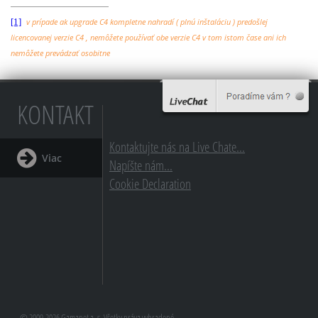
[1]
v prípade ak upgrade C4 kompletne nahradí ( plnú inštaláciu ) predošlej
licencovanej verzie C4 , nemôžete používať obe verzie C4 v tom istom čase ani ich
nemôžete prevádzať osobitne
KONTAKT
Kontaktujte nás na Live Chate...
Viac
Napíšte nám...
Cookie Declaration
© 2009-2026 Gamanet a. s. Všetky práva vyhradené.