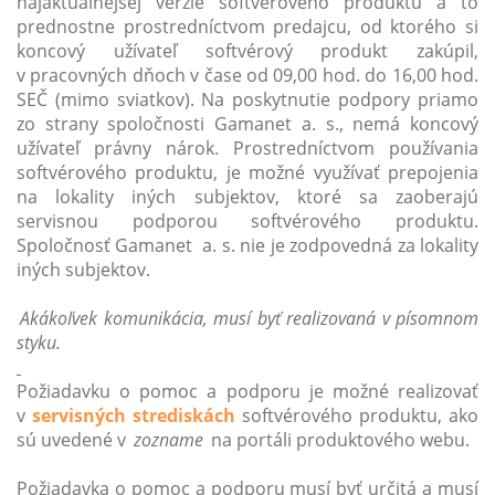
najaktuálnejšej verzie softvérového produktu a to
prednostne prostredníctvom predajcu, od ktorého si
koncový užívateľ softvérový produkt zakúpil,
v pracovných dňoch v čase od 09,00 hod. do 16,00 hod.
SEČ (mimo sviatkov). Na poskytnutie podpory priamo
zo strany spoločnosti Gamanet a. s., nemá koncový
užívateľ právny nárok. Prostredníctvom používania
softvérového produktu, je možné využívať prepojenia
na lokality iných subjektov, ktoré sa zaoberajú
servisnou podporou softvérového produktu.
Spoločnosť Gamanet a. s. nie je zodpovedná za lokality
iných subjektov.
Akákoľvek komunikácia, musí byť realizovaná v písomnom
styku.
Požiadavku o pomoc a podporu je možné realizovať
v
servisných strediskách
softvérového produktu, ako
sú uvedené v
zozname
na portáli produktového webu.
Požiadavka o pomoc a podporu musí byť určitá a musí