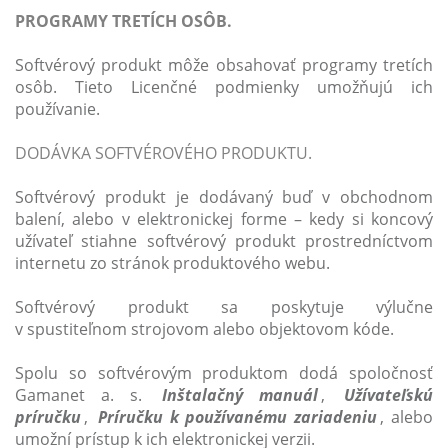
PROGRAMY TRETÍCH OSÔB.
Softvérový produkt môže obsahovať programy tretích
osôb. Tieto Licenčné podmienky umožňujú ich
používanie.
DODÁVKA SOFTVÉROVÉHO PRODUKTU.
Softvérový produkt je dodávaný buď v obchodnom
balení, alebo v elektronickej forme – kedy si koncový
užívateľ stiahne softvérový produkt prostredníctvom
internetu zo stránok produktového webu.
Softvérový produkt sa poskytuje výlučne
v spustiteľnom strojovom alebo objektovom kóde.
Spolu so softvérovým produktom dodá spoločnosť
Gamanet a. s.
Inštalačný manuál
,
Užívateľskú
príručku
,
Príručku k používanému zariadeniu
, alebo
umožní prístup k ich elektronickej verzii.