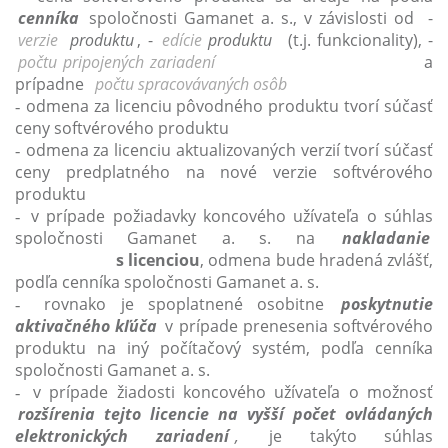
cenníka
spoločnosti Gamanet a. s., v závislosti od -
verzie
produktu
, -
edície
produktu
(t.j. funkcionality), -
počtu pripojených zariadení
a
prípadne
počtu spracovávaných osôb
odmena za licenciu pôvodného produktu tvorí súčasť
-
ceny softvérového produktu
odmena za licenciu aktualizovaných verzií tvorí súčasť
-
ceny predplatného na nové verzie softvérového
produktu
v prípade požiadavky koncového užívateľa o súhlas
-
spoločnosti Gamanet a. s. na
nakladanie
s licenciou
, odmena bude hradená zvlášť,
podľa cenníka spoločnosti Gamanet a. s.
rovnako je spoplatnené osobitne
poskytnutie
-
aktivačného kľúča
v prípade prenesenia softvérového
produktu na iný počítačový systém, podľa cenníka
spoločnosti Gamanet a. s.
v prípade žiadosti koncového užívateľa o možnosť
-
rozšírenia tejto licencie na vyšší počet ovládaných
elektronických zariadení
,
je takýto súhlas