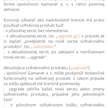
forme spoločnosti Gamanet a. s. v rámci povinnej
aktivácie.
Koncový užívateľ, ako nadobúdateľ licencie má právo
používať softvérový produkt buď:
v pôvodnej verzii, bez obmedzenia
-
v aktualizovanej verzii, tzv. „
upgrade
“, v prípade ak
-
[1]
si zaplatí „predplatné na nové verzie softvérového
produktu“, tzv. „
subscription
“
v aktualizovanej verzii, po zakúpení a nainštalovaní
-
novej verzie - „
upgrade
“.
Aktualizácia softvérového produktu („
upgrade
“)
spoločnosť Gamanet a. s. môže poskytnúť dodatočné
-
funkcionality na softvérový produkt; v takom prípade
sa môžu aplikovať iné licenčné podmienky
upgrade zahŕňa každú novú verziu alebo zmeny
-
softvérového produktu, prípadne jeho jednotlivých
častí
v pôvodnom softvérovom balíku softvérového
-