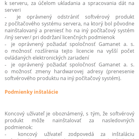
k serveru, za účelom ukladania a spracovania dát na
serveri
je oprávnený odstrániť softvérový produkt
-
z počítačového systému servera, na ktorý bol pôvodne
nainštalovaný a preniesť ho na iný počítačový systém
/iný server/ pri dodržaní licenčných podmienok
je oprávnený požiadať spoločnosť Gamanet a. s.
-
o možnosť rozšírenia tejto licencie na vyšší počet
ovládaných elektronických zariadení
je oprávnený požiadať spoločnosť Gamanet a. s.
-
o možnosť zmeny hardwarovej adresy (prenesenie
softvérového produktu na iný počítačový systém).
Podmienky inštalácie
Koncový užívateľ je oboznámený, s tým, že softvérový
produkt môže nainštalovať za nasledovných
podmienok:
koncový užívateľ zodpovedá za inštaláciu
-