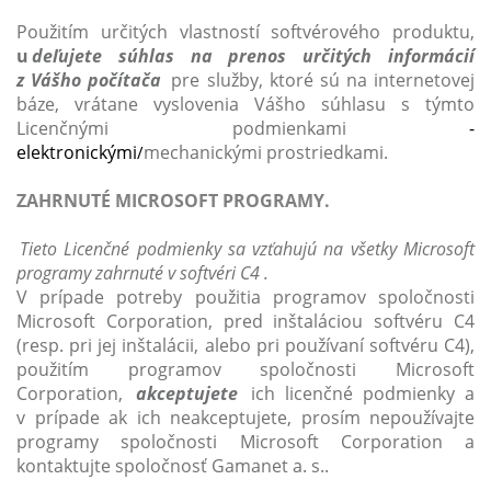
Použitím určitých vlastností softvérového produktu,
u
deľujete súhlas na prenos určitých informácií
z Vášho počítača
pre služby, ktoré sú na internetovej
báze, vrátane vyslovenia Vášho súhlasu s týmto
Licenčnými podmienkami
-
elektronickými
mechanickými prostriedkami.
/
ZAHRNUTÉ MICROSOFT PROGRAMY.
Tieto Licenčné podmienky
sa vzťahujú na všetky Microsoft
programy zahrnuté v softvéri C4 .
V prípade potreby použitia programov spoločnosti
Microsoft
Corporation
, pred inštaláciou softvéru C4
(resp. pri jej inštalácii, alebo pri používaní softvéru C4),
použitím programov spoločnosti Microsoft
Corporation
,
akceptujete
ich licenčné podmienky a
v prípade ak ich neakceptujete, prosím nepoužívajte
programy spoločnosti Microsoft Corporation a
kontaktujte spoločnosť Gamanet a. s..