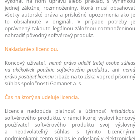
vykonať na ňom úpravu alebo preklad, s výnimkou
jednej
záložnej rozmnoženiny, ktorá musí obsahovať
všetky autorské práva a príslušné upozornenia ako je
to obsiahnuté v origináli. V prípade potreby je
oprávnený takouto legálnou záložnou rozmnoženinou
nahradiť pôvodný softvérový produkt.
Nakladanie s licenciou.
Koncový užívateľ,
nemá právo udeliť tretej osobe súhlas
na akékoľvek použitie softvérového produktu
, ani
nemá
právo postúpiť licenciu
; ibaže na to získa vopred písomný
súhlas spoločnosti Gamanet a. s.
Čas na ktorý sa udeľuje licencia.
Licencia nadobúda platnosť a účinnosť
inštaláciou
softvérového produktu, v rámci ktorej vysloví koncový
používateľ softvérového produktu svoj výslovný
a neodvolateľný súhlas s týmito Licenčnými
podmienkami; tento súhlas je odoslaný v elektronickej