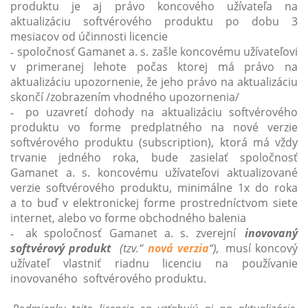
produktu je aj právo koncového užívateľa na
aktualizáciu softvérového produktu po dobu 3
mesiacov od účinnosti licencie
spoločnosť Gamanet a. s. zašle koncovému užívateľovi
-
v primeranej lehote počas ktorej má právo na
aktualizáciu upozornenie, že jeho právo na aktualizáciu
skončí /zobrazením vhodného upozornenia/
po uzavretí dohody na aktualizáciu softvérového
-
produktu vo forme predplatného na nové verzie
softvérového produktu (subscription), ktorá má vždy
trvanie jedného roka, bude zasielať spoločnosť
Gamanet a. s. koncovému užívateľovi aktualizované
verzie softvérového produktu, minimálne 1x do roka
a to buď v elektronickej forme prostredníctvom siete
internet, alebo vo forme obchodného balenia
ak spoločnosť Gamanet a. s. zverejní
inovovaný
-
softvérový produkt
(tzv.“
nová verzia
“),
musí koncový
užívateľ vlastniť riadnu licenciu na používanie
inovovaného softvérového produktu.