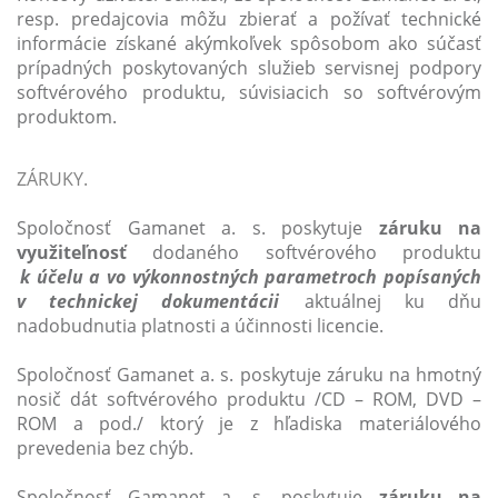
resp. predajcovia môžu zbierať a požívať technické
informácie získané akýmkoľvek spôsobom ako súčasť
prípadných poskytovaných služieb servisnej podpory
softvérového produktu, súvisiacich so softvérovým
produktom.
ZÁRUKY.
Spoločnosť Gamanet a. s. poskytuje
záruku na
využiteľnosť
dodaného softvérového produktu
k účelu a vo výkonnostných parametroch popísaných
v technickej dokumentácii
aktuálnej ku dňu
nadobudnutia platnosti a účinnosti licencie.
Spoločnosť Gamanet a. s. poskytuje záruku na hmotný
nosič dát softvérového produktu /CD – ROM, DVD –
ROM a pod./ ktorý je z hľadiska materiálového
prevedenia bez chýb.
Spoločnosť Gamanet a .s. poskytuje
záruku na