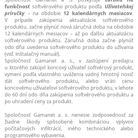
funkčnosť
softvérového produktu podľa
Užívateľskej
príručky
-
na obdobie
12 kalendárnych mesiacov
.
V prípade zakúpenia aktualizácie softvérového
produktu, začne plynúť nová záručná doba na obdobie
12 kalendárnych mesiacov – až po ďalšiu aktualizáciu
softvérového produktu. Záručná doba začne plynúť
odo dňa uvedenia softvérového produktu do užívania
(viď. Inštalačný manuál).
Spoločnosť Gamanet a. s., v zastúpení predajcu
u ktorého zakúpil koncový užívateľ softvérový produkt,
vymení podľa vlastného uváženia vadný hmotný nosič
dát softvérového produktu, alebo vráti cenu
koncovému užívateľovi softvérového produktu, v lehote
do 60 dní odo dňa zakúpenia softvérového produktu a
po uhradení ceny za produkt.
Spoločnosť Gamanet a. s. nenesie zodpovednosť za
žiadne škody spôsobené kombináciou vplyvov
počítačových infiltrácií, iného technického alebo
programového vybavenia.