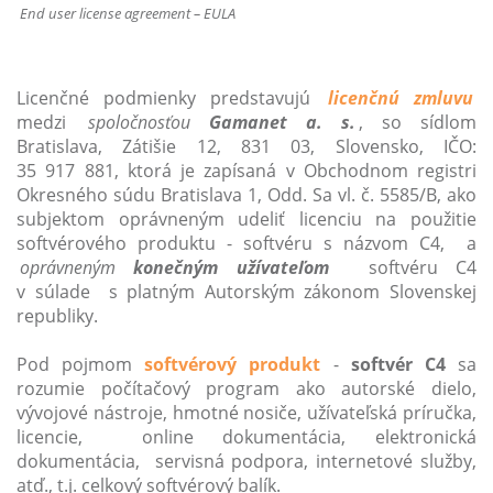
End user license agreement – EULA
Licenčné podmienky predstavujú
licenčnú zmluvu
medzi
spoločnosťou
Gamanet a. s.
,
so sídlom
Bratislava, Zátišie 12, 831 03, Slovensko, IČO:
35 917 881, ktorá je zapísaná v Obchodnom registri
Okresného súdu Bratislava 1, Odd. Sa vl. č. 5585/B, ako
subjektom oprávneným udeliť licenciu na použitie
softvérového produktu - softvéru s názvom C4, a
oprávneným
konečným užívateľom
softvéru C4
v súlade s platným Autorským zákonom Slovenskej
republiky.
Pod pojmom
softvérový produkt
-
softvér C4
sa
rozumie počítačový program ako autorské dielo,
vývojové nástroje, hmotné nosiče, užívateľská príručka,
licencie, online dokumentácia, elektronická
dokumentácia, servisná podpora, internetové služby,
atď., t.j. celkový softvérový balík.