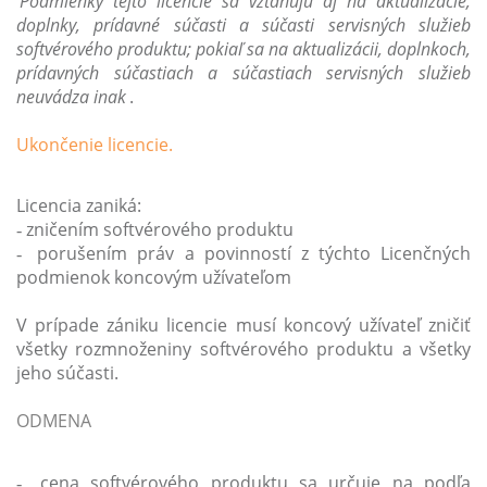
Podmienky tejto licencie sa vzťahujú aj na aktualizácie,
doplnky, prídavné súčasti a súčasti servisných služieb
softvérového produktu; pokiaľ sa na aktualizácii, doplnkoch,
prídavných súčastiach a súčastiach servisných služieb
neuvádza inak
.
Ukončenie licencie.
Licencia zaniká:
zničením softvérového produktu
-
porušením práv a povinností z týchto Licenčných
-
podmienok koncovým užívateľom
V prípade zániku licencie musí koncový užívateľ zničiť
všetky rozmnoženiny softvérového produktu a všetky
jeho súčasti.
ODMENA
cena softvérového produktu sa určuje na podľa
-