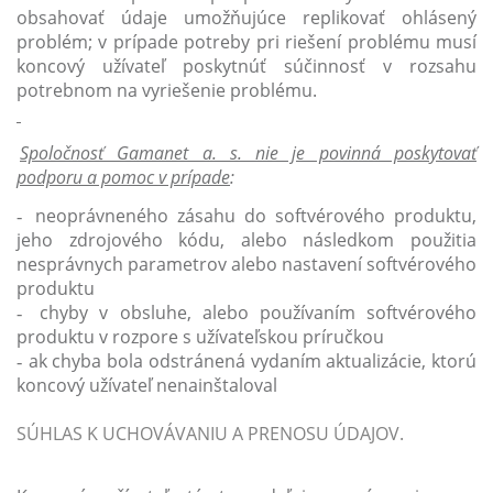
obsahovať údaje umožňujúce replikovať ohlásený
problém; v prípade potreby pri riešení problému musí
koncový užívateľ poskytnúť súčinnosť v rozsahu
potrebnom na vyriešenie problému.
Spoločnosť Gamanet a. s. nie je povinná poskytovať
podporu a pomoc v prípade
:
neoprávneného zásahu do softvérového produktu,
-
jeho zdrojového kódu, alebo následkom použitia
nesprávnych parametrov alebo nastavení softvérového
produktu
chyby v obsluhe, alebo používaním softvérového
-
produktu v rozpore s užívateľskou príručkou
ak chyba bola odstránená vydaním aktualizácie, ktorú
-
koncový užívateľ nenainštaloval
SÚHLAS K UCHOVÁVANIU A PRENOSU ÚDAJOV.