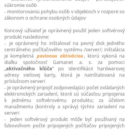
súkromie osôb
monitorovaniu pohybu osôb v objektoch v rozpore so
-
zákonom o ochrane osobných údajov
Koncový užívateľ je oprávnený použiť jeden softvérový
produkt nasledovne:
je oprávnený ho inštalovať na pevný disk jedného
-
centrálneho počítačového systému /server/; inštalácia
je kompletná
povinnou aktiváciou
, ktorú vykoná na
diaľku spoločnosť Gamanet a. s. za pomoci
„
aktivačného kľúča
“ po identifikácii hardwarovej
adresy sieťovej karty, ktorá je nainštalovaná na
príslušnom serveri
je oprávnený pripojiť zodpovedajúci počet ovládaných
-
elektronických zariadení, ktoré sú súčasťou pripojenia
k jednému softvérovému produktu; za účelom
manažmentu (kontroly a správy) týchto zariadení na
serveri
jeden softvérový produkt môže byť používaný na
-
ľubovoľnom počte pripojených počítačov pripojených