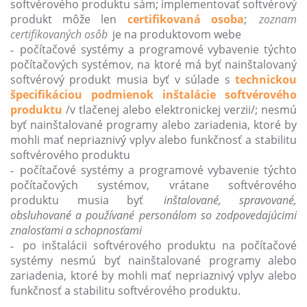
softvérového produktu sám; implementovať softvérový
produkt môže len
certifikovaná osoba
;
zoznam
certifikovaných osôb
je na produktovom webe
počítačové systémy a programové vybavenie týchto
-
počítačových systémov, na ktoré má byť nainštalovaný
softvérový produkt musia byť v súlade s
technickou
špecifikáciou podmienok inštalácie softvérového
produktu
/v tlačenej alebo elektronickej verzii/; nesmú
byť nainštalované programy alebo zariadenia, ktoré by
mohli mať nepriaznivý vplyv alebo funkčnosť a stabilitu
softvérového produktu
počítačové systémy a programové vybavenie týchto
-
počítačových systémov, vrátane softvérového
produktu musia byť
inštalované, spravované,
obsluhované a používané personálom so zodpovedajúcimi
znalosťami a schopnosťami
po inštalácii softvérového produktu na počítačové
-
systémy nesmú byť nainštalované programy alebo
zariadenia, ktoré by mohli mať nepriaznivý vplyv alebo
funkčnosť a stabilitu softvérového produktu.